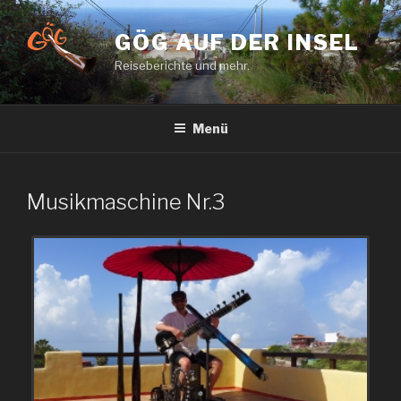
Zum
Inhalt
GÖG AUF DER INSEL
springen
Reiseberichte und mehr.
Menü
Musikmaschine Nr.3