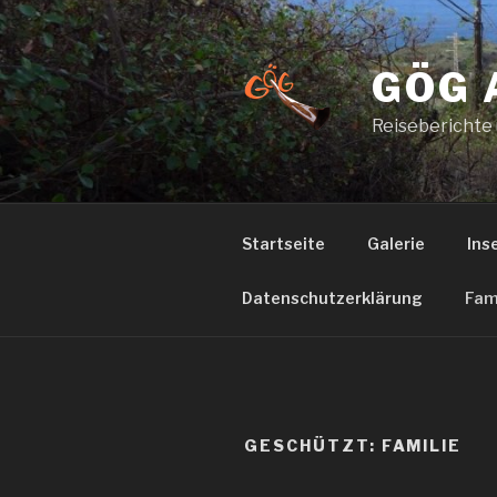
Zum
Inhalt
springen
GÖG 
Reiseberichte
Startseite
Galerie
Ins
Datenschutzerklärung
Fam
GESCHÜTZT: FAMILIE