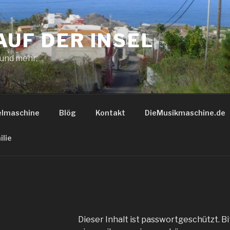
AUF DER INSEL
 und mehr.
elmaschine
Blög
Kontakt
DieMusikmaschine.de
ilie
Dieser Inhalt ist passwortgeschützt. B