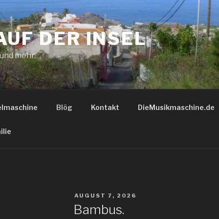
AUF DER INSEL
 und mehr.
elmaschine
Blög
Kontakt
DieMusikmaschine.de
ilie
VERÖFFENTLICHT
AUGUST 7, 2026
AM
Bambus.