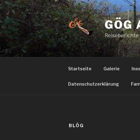
Zum
Inhalt
springen
GÖG 
Reiseberichte
Startseite
Galerie
Ins
Datenschutzerklärung
Fam
BLÖG