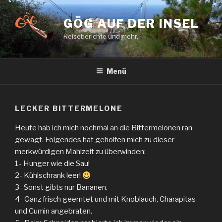
Zum
Inhalt
GÖG AUF DER INSEL
springen
Reiseberichte und mehr.
Menü
LECKER BITTERMELONE
Heute hab ich mich nochmal an die Bittermelonen ran
gewagt. Folgendes hat geholfen mich zu dieser
merkwürdigen Mahlzeit zu überwinden:
1- Hunger wie die Sau!
2- Kühlschrank leer!
3- Sonst gibts nur Bananen.
4- Ganz frisch geerntet und mit Knoblauch, Charapitas
und Cumin angebraten.