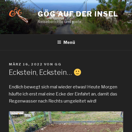
Zum
Inhalt
GÖG AUF DER INSEL
springen
Reiseberichte und mehr.
Menü
VERÖFFENTLICHT
MÄRZ 16, 2022
VON
GG
AM
Eckstein, Eckstein…
Endlich bewegt sich mal wieder etwas! Heute Morgen
häufte ich erst mal eine Ecke der Einfahrt an, damit das
Regenwasser nach Rechts umgeleitet wird!