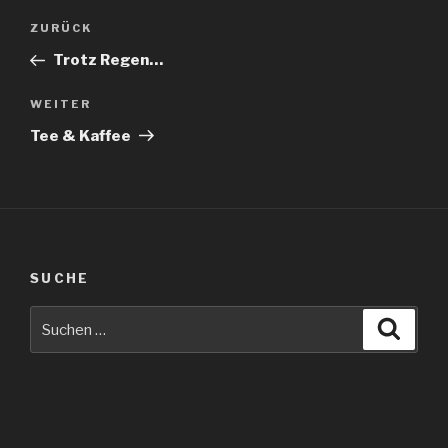
Beitragsnavigation
Vorheriger
ZURÜCK
Beitrag
Trotz Regen…
Nächster
WEITER
Beitrag
Tee & Kaffee
SUCHE
Suche
Suche
nach: