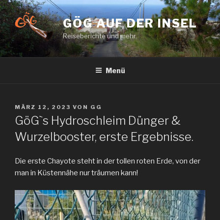
Zum
Inhalt
GÖG AUF DER INSEL
springen
Reiseberichte und mehr.
Menü
VERÖFFENTLICHT
MÄRZ 12, 2023
VON
GG
AM
GöGˋs Hydroschleim Dünger &
Wurzelbooster, erste Ergebnisse.
Die erste Chayote steht in der tollen roten Erde, von der
man in Küstennähe nur träumen kann!