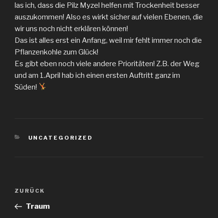
las ich, dass die Pilz Myzel helfen mit Trockenheit besser
auszukommen! Also es wirkt sicher auf vielen Ebenen, die
wir uns noch nicht erklären können!
Das ist alles erst ein Anfang, weil mir fehlt immer noch die
Pflanzenkohle zum Glück!
Es gibt eben noch viele andere Prioritäten! Z.B. der Weg
und am 1.April hab ich einen ersten Auftritt ganz im
Süden!
KATEGORIEN
UNCATEGORIZED
Beitragsnavigation
Vorheriger
ZURÜCK
Beitrag
Traum