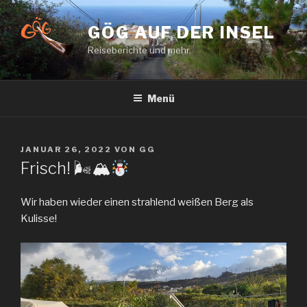
Zum
Inhalt
GÖG AUF DER INSEL
springen
Reiseberichte und mehr.
Menü
VERÖFFENTLICHT
JANUAR 26, 2022
VON
GG
AM
Frisch! 🌬🏔
Wir haben wieder einen strahlend weißen Berg als
Kulisse!