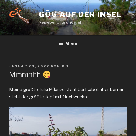
Zum
Inhalt
GÖG AUF DER INSEL
springen
Reiseberichte und mehr.
Menü
VERÖFFENTLICHT
JANUAR 20, 2022
VON
GG
AM
Mmmhhh
Meine größte Tulsi Pflanze steht bei Isabel, aber bei mir
steht der größte Topf mit Nachwuchs: