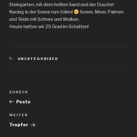
Steingarten, mit dem heißen Sand und der Dusche!
Nackig in der Sonne rum tollen!
Sonne, Meer, Palmen
und Teide mit Schnee und Wolken.
Heute hatten wir 25 Grad im Schatten!
KATEGORIEN
UNCATEGORIZED
Beitragsnavigation
Vorheriger
ZURÜCK
Beitrag
Pesto
Nächster
WEITER
Beitrag
Tropfer