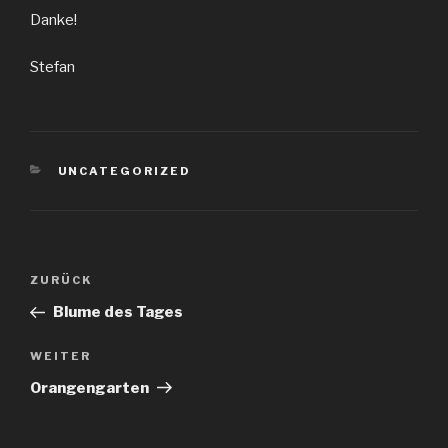
Danke!
Stefan
KATEGORIEN
UNCATEGORIZED
Beitragsnavigation
Vorheriger
ZURÜCK
Beitrag
Blume des Tages
Nächster
WEITER
Beitrag
Orangengarten