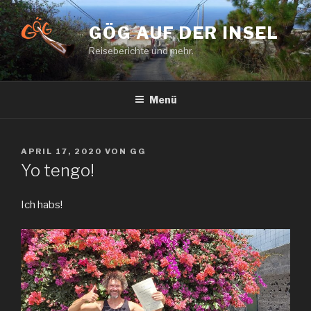
Zum
Inhalt
GÖG AUF DER INSEL
springen
Reiseberichte und mehr.
Menü
VERÖFFENTLICHT
APRIL 17, 2020
VON
GG
AM
Yo tengo!
Ich habs!