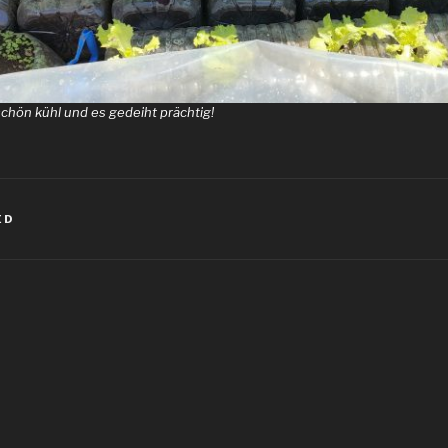
schön kühl und es gedeiht prächtig!
ED
igation