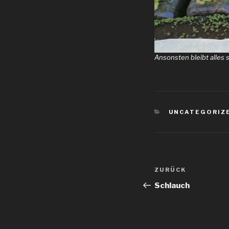
Ansonsten bleibt alles 
KATEGORIEN
UNCATEGORIZ
Beitragsnav
Vorheriger
ZURÜCK
Beitrag
Schlauch