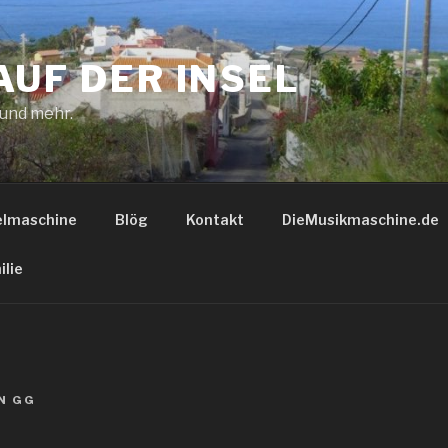
AUF DER INSEL
 und mehr.
elmaschine
Blög
Kontakt
DieMusikmaschine.de
ilie
N
GG