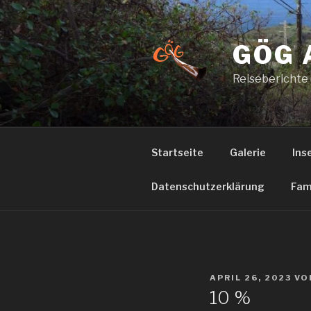
Zum
Inhalt
springen
GÖG 
Reiseberichte
Startseite
Galerie
Ins
Datenschutzerklärung
Fam
VERÖFFENTLICHT
APRIL 26, 2023
VO
AM
10 %