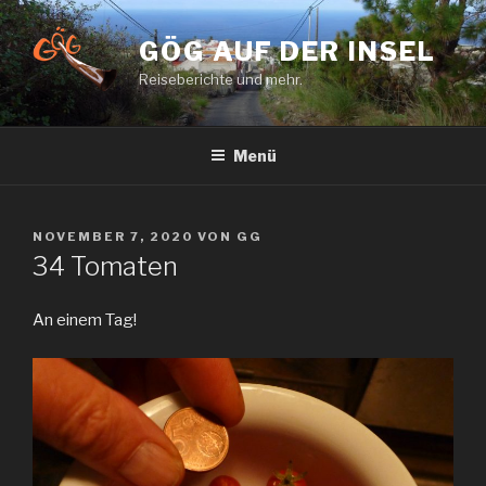
Zum
Inhalt
GÖG AUF DER INSEL
springen
Reiseberichte und mehr.
Menü
VERÖFFENTLICHT
NOVEMBER 7, 2020
VON
GG
AM
34 Tomaten
An einem Tag!