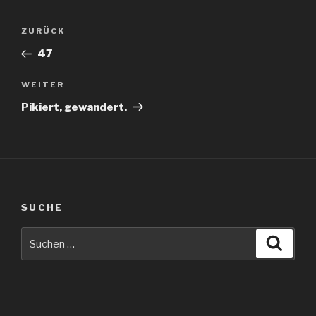
Beitragsnavigation
Vorheriger
ZURÜCK
Beitrag
47
Nächster
WEITER
Beitrag
Pikiert, gewandert.
SUCHE
Suche
Suche
nach: