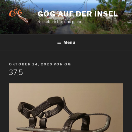
Zum
Inhalt
GÖG AUF DER INSEL
springen
Reiseberichte und mehr.
Menü
VERÖFFENTLICHT
OKTOBER 14, 2020
VON
GG
AM
37,5