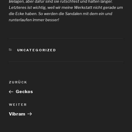
Belägen, aber dafür sind sie rutschfest und halten länger.
Letzteres ist wichtig, weil wir meine Werkstatt nicht gerade um
die Ecke haben. So werden die Sandalen mit dem ein und
runterlaufen immer besser!
KATEGORIEN
UNCATEGORIZED
Beitragsnavigation
Vorheriger
ZURÜCK
Beitrag
Geckos
Nächster
WEITER
Beitrag
Vibram