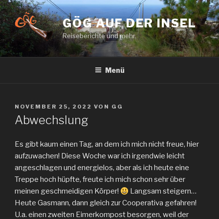
Zum
Inhalt
GÖG AUF DER INSEL
springen
Reiseberichte und mehr.
Menü
VERÖFFENTLICHT
NOVEMBER 25, 2022
VON
GG
AM
Abwechslung
Es gibt kaum einen Tag, an dem ich mich nicht freue, hier
aufzuwachen! Diese Woche war ich irgendwie leicht
angeschlagen und energielos, aber als ich heute eine
Treppe hoch hüpfte, freute ich mich schon sehr über
meinen geschmeidigen Körper!
Langsam steigern…
Heute Gasmann, dann gleich zur Cooperativa gefahren!
U.a. einen zweiten Eimerkompost besorgen, weil der