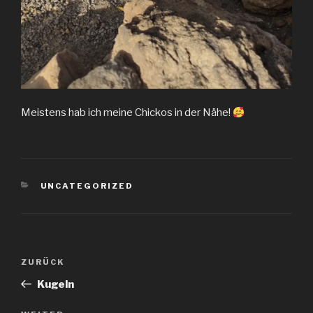
Meistens hab ich meine Chickos in der Nähe!
KATEGORIEN
UNCATEGORIZED
Beitragsnavigation
Vorheriger
ZURÜCK
Beitrag
Kugeln