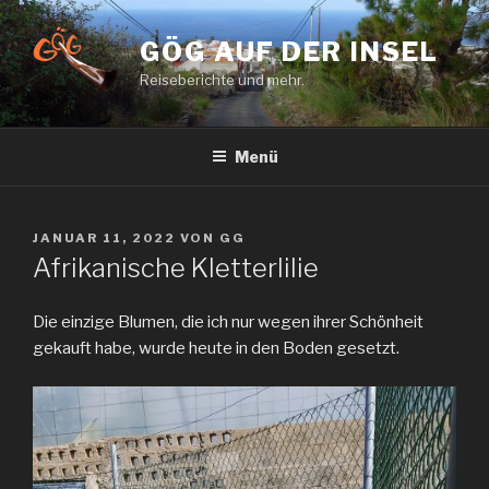
Zum
Inhalt
GÖG AUF DER INSEL
springen
Reiseberichte und mehr.
Menü
VERÖFFENTLICHT
JANUAR 11, 2022
VON
GG
AM
Afrikanische Kletterlilie
Die einzige Blumen, die ich nur wegen ihrer Schönheit
gekauft habe, wurde heute in den Boden gesetzt.