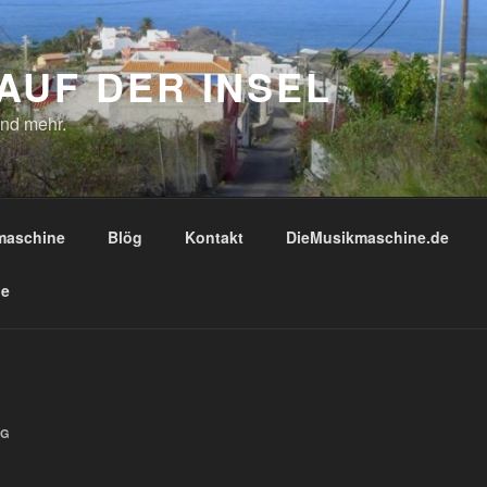
AUF DER INSEL
und mehr.
maschine
Blög
Kontakt
DieMusikmaschine.de
ie
G