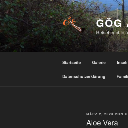
Zum
Inhalt
springen
GÖG 
Reiseberichte 
Startseite
Galerie
Insel
Datenschutzerklärung
Famil
VERÖFFENTLICHT
MÄRZ 2, 2023
VON
G
AM
Aloe Vera