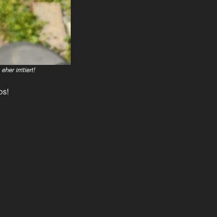
her irritiert!
os!