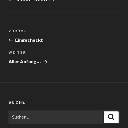
Beitragsnavigation
Vorheriger
ZURÜCK
Beitrag
Eingecheckt
Nächster
WEITER
Beitrag
Aller Anfang…
SUCHE
Suche
Suche
nach: