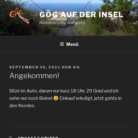
Zum
Inhalt
GÖG AUF DER INSEL
springen
Reiseberichte und mehr.
Menü
VERÖFFENTLICHT
SEPTEMBER 30, 2021
VON
GG
AM
Angekommen!
Sitze im Auto, darum nur kurz: 18 Uhr, 29 Grad und ich
sehe nur noch Beine!
Einkauf erledigt, jetzt gehts in
den Norden.
KATEGORIEN
UNCATEGORIZED