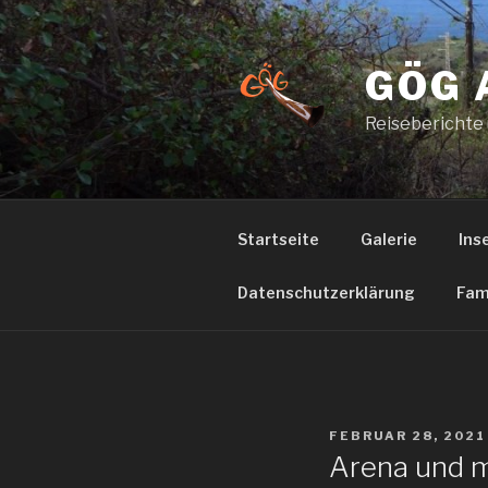
Zum
Inhalt
springen
GÖG 
Reiseberichte
Startseite
Galerie
Ins
Datenschutzerklärung
Fam
VERÖFFENTLICHT
FEBRUAR 28, 2021
AM
Arena und 