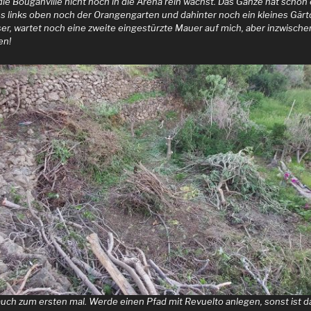
die Bouganville nicht noch in die Arena rein wächst. Das Ganze hat schon 
 links oben noch der Orangengarten und dahinter noch ein kleines Gärt
er, wartet noch eine zweite eingestürzte Mauer auf mich, aber inzwische
en!
 auch zum ersten mal. Werde einen Pfad mit Revuelto anlegen, sonst ist da