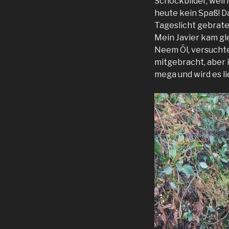
Schockbilder, weil
heute kein Spaß! Da
Tageslicht gebrate
Mein Javier kam gle
Neem Öl, versuchte
mitgebracht, aber i
mega und wird es l