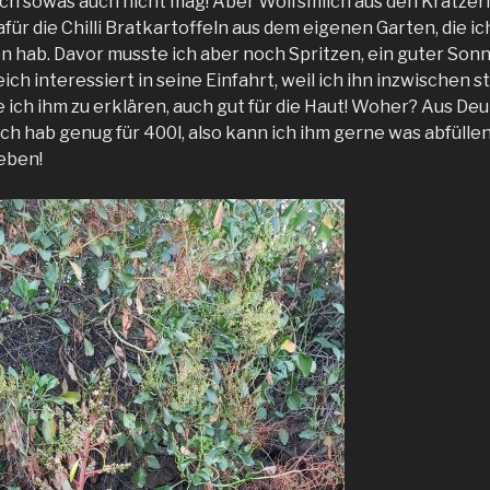
 ich sowas auch nicht mag! Aber Wolfsmilch aus den Kratze
für die Chilli Bratkartoffeln aus dem eigenen Garten, die ic
n hab. Davor musste ich aber noch Spritzen, ein guter Sonn
ich interessiert in seine Einfahrt, weil ich ihn inzwischen 
 ich ihm zu erklären, auch gut für die Haut! Woher? Aus De
ch hab genug für 400l, also kann ich ihm gerne was abfüllen.
ieben!