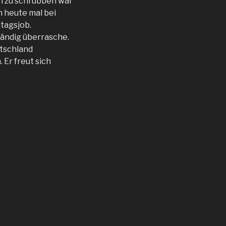
rn zu schrubben war
h heute mal bei
tagsjob.
ständig überrasche.
utschland
 Er freut sich