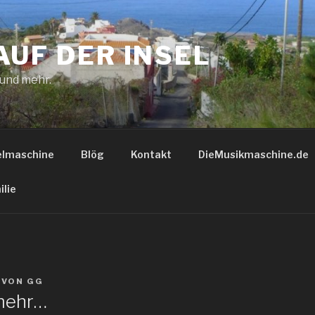
AUF DER INSEL
 und mehr.
elmaschine
Blög
Kontakt
DieMusikmaschine.de
ilie
VON
GG
mehr…