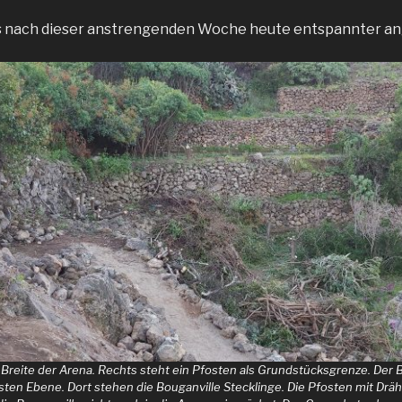
 es nach dieser anstrengenden Woche heute entspannter a
e Breite der Arena. Rechts steht ein Pfosten als Grundstücksgrenze. Der 
ten Ebene. Dort stehen die Bouganville Stecklinge. Die Pfosten mit Dräht