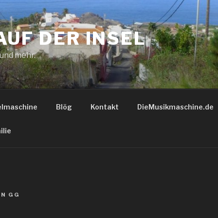
AUF DER INSEL
 und mehr.
elmaschine
Blög
Kontakt
DieMusikmaschine.de
ilie
ON
GG