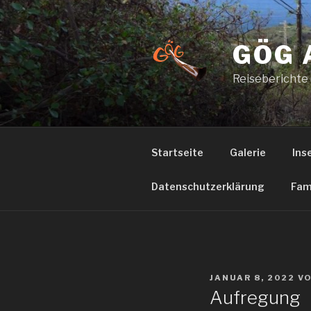
Zum
Inhalt
springen
GÖG 
Reiseberichte
Startseite
Galerie
Ins
Datenschutzerklärung
Fam
VERÖFFENTLICHT
JANUAR 8, 2022
V
AM
Aufregung