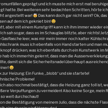
omunfällen geprägt und ich musste mich erst mal beruhigen
gt hatte. Bei weiteren sehr bedachten Schritten, hörte ich 
cht angestellt war!
Das kann doch gar nicht sein!? Ok, das
sen auf dem ich gekniet bin!
utt, aber mit einem Kunstgriff kann ich ihm immer wieder e
ch sah sogar, dass es im Schauglas blitzte, aber nichts! Je
e Gasflasche leer, was mir mein immer noch kalter Kühlschr
lschrank muss ich ebenfalls von Hand starten und man mus
nopf drücken, was ich ebenfalls durch ein Kunstwerk im M
e hab ich immerhin gelernt, dass man die Aussenverkleiun
ollte, damit sich die Sicherheitsnadel überhaupt ausreichen
iner!
k zur Heizung: Ein Funke, „blobb“ und sie startete!
chnische Probleme!
ch also nochmal bestätigt, dass die Heizung ganz toll ist, 
ößere Verpuffungen zu vermeiden! Also keine Sorge, mein R
s so weit durchschaut!
n die Bestätigung von meinem Julio, dass die nächste Flasc