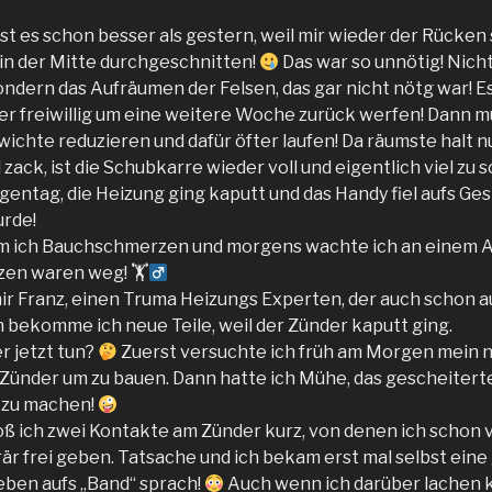
st es schon besser als gestern, weil mir wieder der Rücken
in der Mitte durchgeschnitten!
Das war so unnötig! Nich
sondern das Aufräumen der Felsen, das gar nicht nötg war! E
er freiwillig um eine weitere Woche zurück werfen! Dann mu
ichte reduzieren und dafür öfter laufen! Da räumste halt nu
ack, ist die Schubkarre wieder voll und eigentlich viel zu 
gentag, die Heizung ging kaputt und das Handy fiel aufs Ges
urde!
 ich Bauchschmerzen und morgens wachte ich an einem Al
en waren weg! 🏋‍
ir Franz, einen Truma Heizungs Experten, der auch schon a
n bekomme ich neue Teile, weil der Zünder kaputt ging.
 jetzt tun?
Zuerst versuchte ich früh am Morgen mein 
Zünder um zu bauen. Dann hatte ich Mühe, das gescheiter
 zu machen!
ß ich zwei Kontakte am Zünder kurz, von denen ich schon v
r frei geben. Tatsache und ich bekam erst mal selbst eine
 eben aufs „Band“ sprach!
Auch wenn ich darüber lachen k