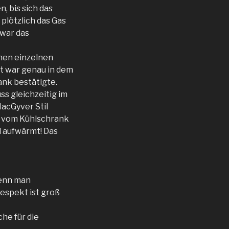
, bis sich das
plötzlich das Gas
 war das
inen einzelnen
tzt war genau in dem
ank bestätigte.
s gleichzeitig im
acGyver Stil
g vom Kühlschrank
d aufwärmt! Das
wenn man
espekt ist groß
he für die