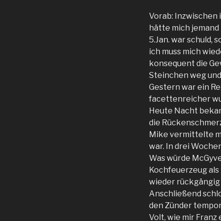
Vorab: Inzwischen i
hätte mich jemand 
5.Jan. war schuld, 
ich muss mich wied
konsequent die Gew
Steinchen weg und z
Gestern war ein Re
facettenreicher w
Heute Nacht bekam
die Rückenschmerz
Mike vermittelte m
war. In drei Woche
Was würde McGyver
Kochfeuerzeug als 
wieder rückgängig
Anschließend schlo
den Zünder temporä
Volt, wie mir Franz