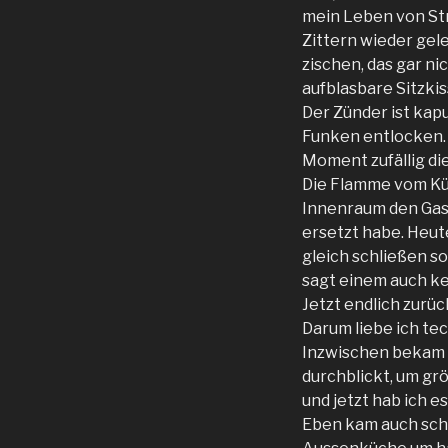
mein Leben von Str
Zittern wieder gele
zischen, das gar ni
aufblasbare Sitzkis
Der Zünder ist kap
Funken entlocken. I
Moment zufällig di
Die Flamme vom Küh
Innenraum den Gask
ersetzt habe. Heut
gleich schließen s
sagt einem auch ke
Jetzt endlich zurüc
Darum liebe ich te
Inzwischen bekam i
durchblickt, um gr
und jetzt hab ich e
Eben kam auch scho