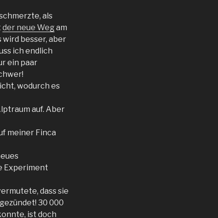
 schmerzte, als
t
der neue Weg
am
s wird besser, aber
ss ich endlich
r ein paar
schwer!
icht, wodurch es
ptraum auf. Aber
uf meiner Finca
neues
te Experiment
ermutete, dass sie
 gezündet! 30 000
onnte, ist doch