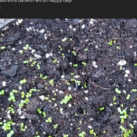
b eins da sein wird! Happy day!
: