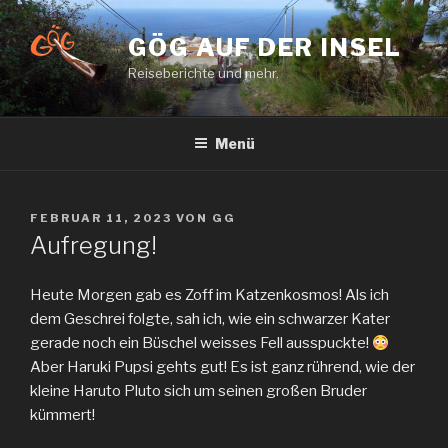
Zum
Inhalt
GÖG AUF DER INSEL
springen
Reiseberichte und mehr.
Menü
VERÖFFENTLICHT
FEBRUAR 11, 2023
VON
GG
AM
Aufregung!
Heute Morgen gab es Zoff im Katzenkosmos! Als ich
dem Geschrei folgte, sah ich, wie ein schwarzer Kater
gerade noch ein Büschel weisses Fell ausspuckte!
Aber Haruki Pupsi gehts gut! Es ist ganz rührend, wie der
kleine Haruto Pluto sich um seinen großen Bruder
kümmert!