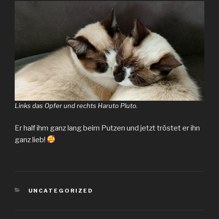
Links das Opfer und rechts Haruto Pluto.
Er half ihm ganz lang beim Putzen und jetzt tröstet er ihn
ganz lieb!
KATEGORIEN
UNCATEGORIZED