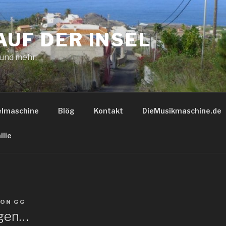
AUF DER INSEL
 und mehr.
elmaschine
Blög
Kontakt
DieMusikmaschine.de
ilie
VON
GG
gen…