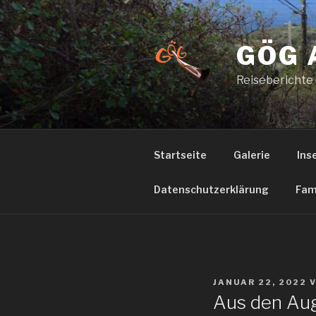
Zum
Inhalt
springen
GÖG 
Reiseberichte
Startseite
Galerie
Ins
Datenschutzerklärung
Fam
VERÖFFENTLICHT
JANUAR 22, 2022
AM
Aus den Au