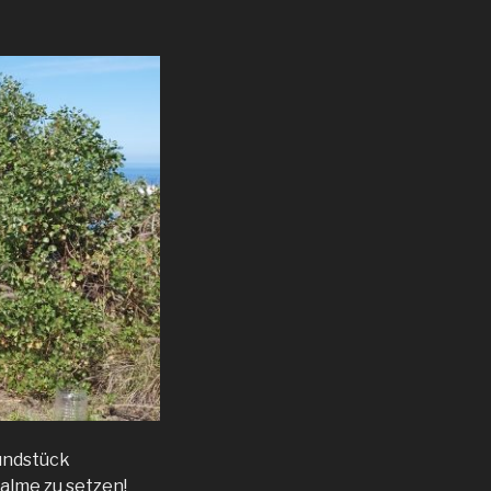
undstück
alme zu setzen!