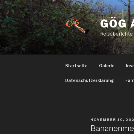
Zum
Inhalt
springen
GÖG 
Reiseberichte
Startseite
Galerie
Ins
Datenschutzerklärung
Fam
VERÖFFENTLICHT
NOVEMBER 10, 20
AM
Bananenme