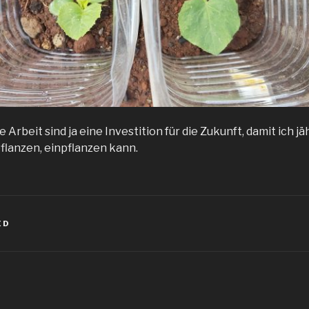
 Arbeit sind ja eine Investition für die Zukunft, damit ich jä
pflanzen, einpflanzen kann.
ED
igation