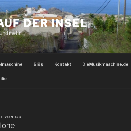
AUF DER INSEL
 und mehr.
elmaschine
Blög
Kontakt
DieMusikmaschine.de
ilie
21
VON
GG
lone