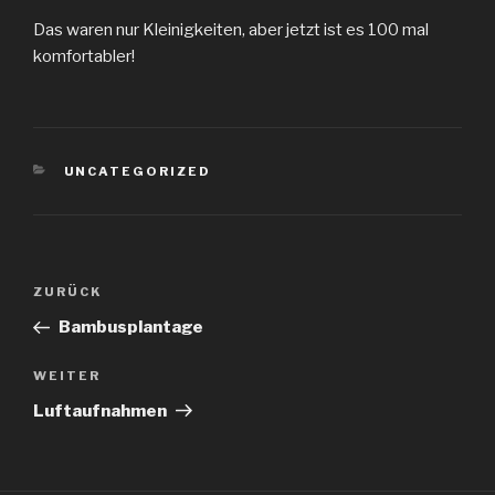
Das waren nur Kleinigkeiten, aber jetzt ist es 100 mal
komfortabler!
KATEGORIEN
UNCATEGORIZED
Beitragsnavigation
Vorheriger
ZURÜCK
Beitrag
Bambusplantage
Nächster
WEITER
Beitrag
Luftaufnahmen