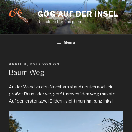
Zum
Inhalt
GÖG AUF DER INSEL
springen
Reiseberichte und mehr.
Menü
VERÖFFENTLICHT
APRIL 4, 2022
VON
GG
AM
Baum Weg
An der Wand zu den Nachbarn stand neulich noch ein
großer Baum, der wegen Sturmschäden weg musste.
Auf den ersten zwei Bildern, sieht man ihn ganz links!