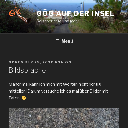
Zum
Inhalt
GÖG AUF DER INSEL
springen
Reiseberichte und mehr.
Menü
VERÖFFENTLICHT
NOVEMBER 25, 2020
VON
GG
AM
Bildsprache
Manchmal kann ich mich mit Worten nicht richtig
mitteilen! Darum versuche ich es mal über Bilder mit
Taten.