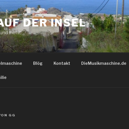
AUF DER INSEL
 und mehr.
elmaschine
Blög
Kontakt
DieMusikmaschine.de
ilie
VON
GG