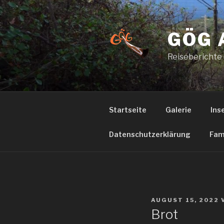
Zum
Inhalt
springen
GÖG 
Reiseberichte
Startseite
Galerie
Ins
Datenschutzerklärung
Fam
VERÖFFENTLICHT
AUGUST 15, 2022
AM
Brot