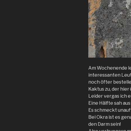
Am Wochenende lern
interessanten Leut
noch öfter bestell
Kaktus zu, der hie
Leider vergas ich e
Eine Hälfte sah au
Es schmeckt unauffä
Bei Okra ist es ge
den Darm sein!