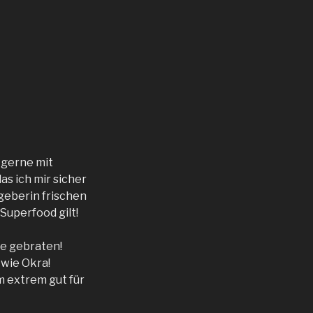
 gerne mit
as ich mir sicher
geberin frischen
Superfood gilt!
se gebraten!
 wie Okra!
m extrem gut für