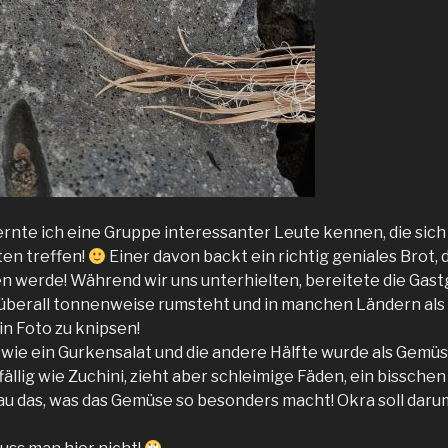
te ich eine Gruppe interessanter Leute kennen, die sich
en treffen!
Einer davon backt ein richtig geniales Brot, d
en werde! Während wir uns unterhielten, bereitete die Gast
r überall tonnenweise rumsteht und in manchen Ländern als 
in Foto zu knipsen!
s wie ein Gurkensalat und die andere Hälfte wurde als Gemü
llig wie Zuchini, zieht aber schleimige Fäden, ein bisschen
nau das, was das Gemüse so besonders macht! Okra soll daru