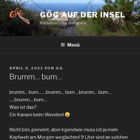
Zum
Inhalt
GÖG AUF DER INSEL
springen
Reiseberichte und mehr.
Menü
VERÖFFENTLICHT
APRIL 9, 2021
VON
GG
AM
Brumm… bum…
brumm… bum… …brumm… bum …brumm… bum…
…..brumm… bum…
Was ist das?
Ein Kanare beim Wenden!
Nicht bös gemeint, aber irgendwie muss ich ja mein
Kopfweh am Morgen weglachen! 9 Liter sind an solchen