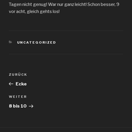
Tagen nicht genug! War nur ganz leicht! Schon besser, 9
vor acht, gleich gehts los!
KATEGORIEN
UNCATEGORIZED
Beitragsnavigation
Vorheriger
ZURÜCK
Beitrag
Ecke
Nächster
WEITER
Beitrag
8 bis 10