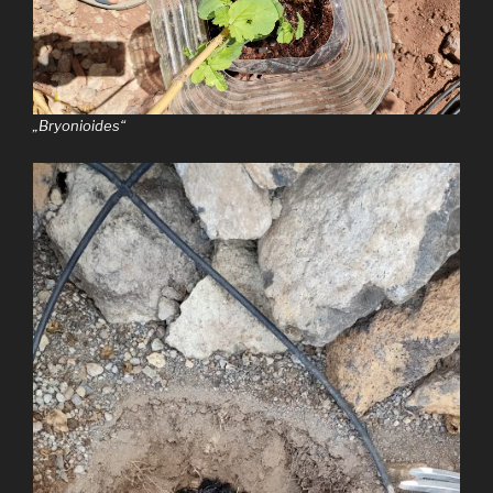
„Bryonioides“