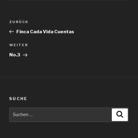
Beitragsnavigation
Vorheriger
ZURÜCK
Beitrag
Finca Cada Vida Cuentas
Nächster
WEITER
Beitrag
No.3
SUCHE
Suche
Suche
nach: