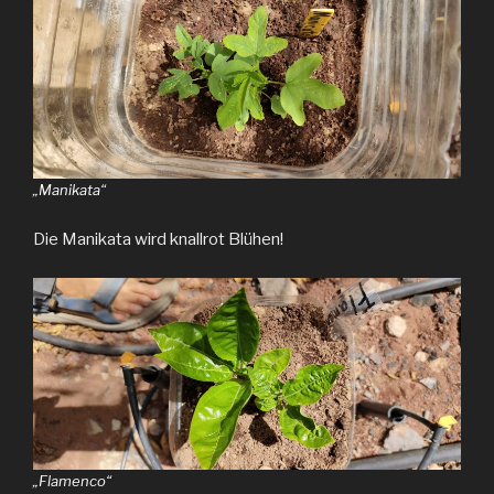
„Manikata“
Die Manikata wird knallrot Blühen!
„Flamenco“