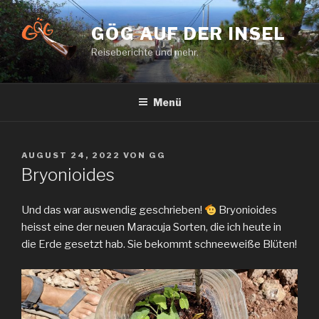
Zum
Inhalt
GÖG AUF DER INSEL
springen
Reiseberichte und mehr.
Menü
VERÖFFENTLICHT
AUGUST 24, 2022
VON
GG
AM
Bryonioides
Und das war auswendig geschrieben!
Bryonioides
heisst eine der neuen Maracuja Sorten, die ich heute in
die Erde gesetzt hab. Sie bekommt schneeweiße Blüten!