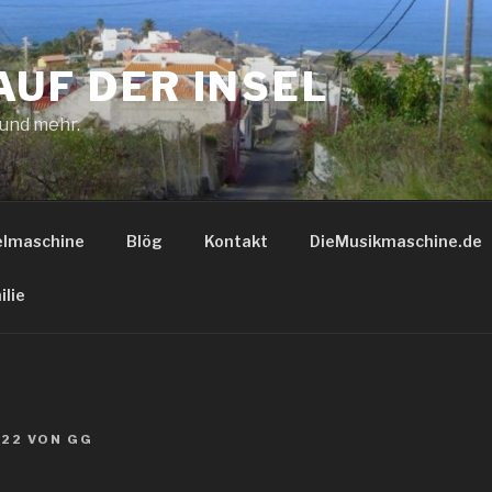
AUF DER INSEL
 und mehr.
elmaschine
Blög
Kontakt
DieMusikmaschine.de
ilie
022
VON
GG