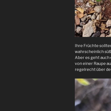
Ihre Früchte sollt
wahrscheinlich süß
Aber es geht auch
von einer Raupe au
regelrecht über d