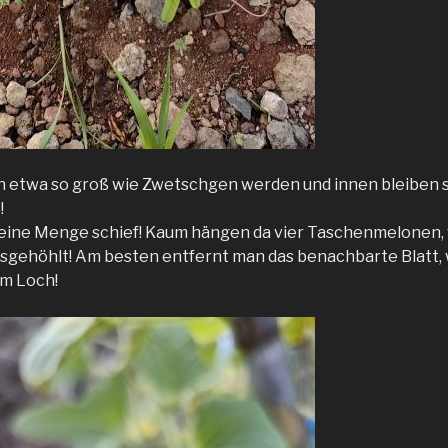
en etwa so groß wie Zwetschgen werden und innen bleiben si
!
 eine Menge schief! Kaum hängen da vier Taschenmelonen,
sgehöhlt! Am besten entfernt man das benachbarte Blatt, 
em Loch!