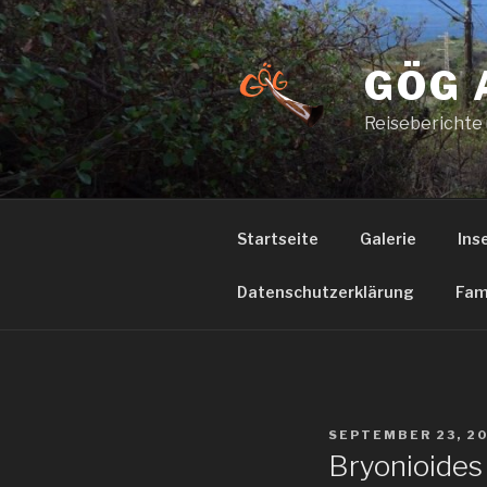
Zum
Inhalt
springen
GÖG 
Reiseberichte
Startseite
Galerie
Ins
Datenschutzerklärung
Fam
VERÖFFENTLICHT
SEPTEMBER 23, 2
AM
Bryonioides