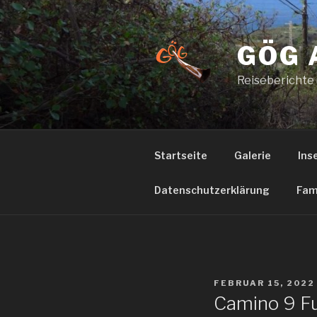
Zum
Inhalt
springen
GÖG 
Reiseberichte
Startseite
Galerie
Ins
Datenschutzerklärung
Fam
VERÖFFENTLICHT
FEBRUAR 15, 2022
AM
Camino 9 F