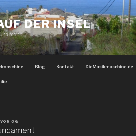
AUF DER INSEL
 und mehr.
elmaschine
Blög
Kontakt
DieMusikmaschine.de
ilie
VON
GG
undament