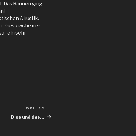
at. Das Raunen ging
n!
stischen Akustik.
die Gespräche in so
war ein sehr
WEITER
Nächster
Beitrag
Dies und das…