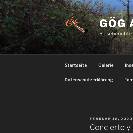
Zum
Inhalt
springen
GÖG 
Reiseberichte
Startseite
Galerie
Ins
Datenschutzerklärung
Fam
VERÖFFENTLICHT
FEBRUAR 18, 2020
AM
Concierto y