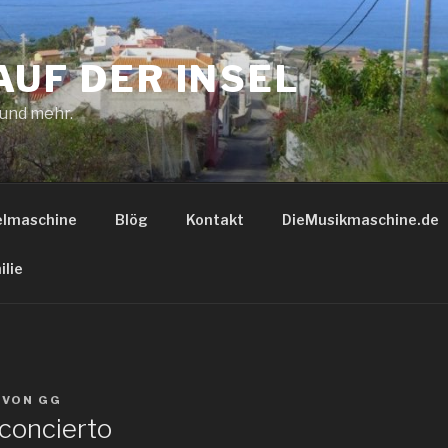
AUF DER INSEL
 und mehr.
elmaschine
Blög
Kontakt
DieMusikmaschine.de
ilie
VON
GG
 concierto