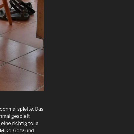
nochmal spielte. Das
nmal gespielt
eine richtig tolle
 Mike, Geza und