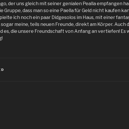
ago, der uns gleich mit seiner genialen Pealla empfangen h
e Gruppe, dass man so eine Paella für Geld nicht kaufen kan
ielte ich noch ein paar Didgesolos im Haus, mit einer fanta
 sogar meine, teils neuen Freunde, direkt am Körper. Auch 
d es, die unsere Freundschaft von Anfang an vertiefen! Es 
g!
ED
igation