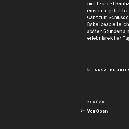
nicht zuletzt Santi
einstimmig durch di
Ganz zum Schluss sp
Dabei bespielte ich
späten Stunden sin
erlebnisreicher Ta
KATEGORIEN
UNCATEGORIZ
Beitragsnav
Vorheriger
ZURÜCK
Beitrag
Von Oben