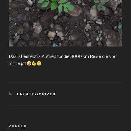
Das ist ein extra Antrieb für die 3000 km Reise die vor
mir liegt!
KATEGORIEN
UNCATEGORIZED
Beitragsnavigation
Vorheriger
ZURÜCK