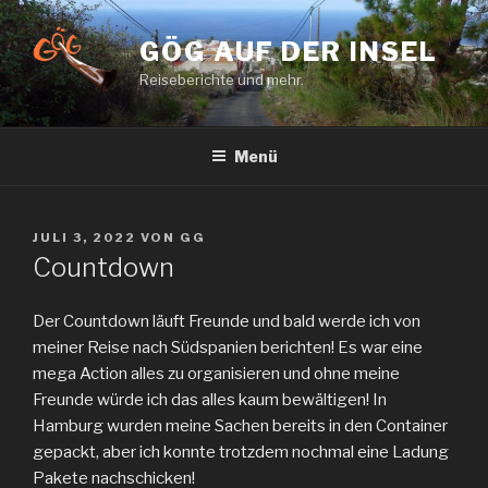
Zum
Inhalt
GÖG AUF DER INSEL
springen
Reiseberichte und mehr.
Menü
VERÖFFENTLICHT
JULI 3, 2022
VON
GG
AM
Countdown
Der Countdown läuft Freunde und bald werde ich von
meiner Reise nach Südspanien berichten! Es war eine
mega Action alles zu organisieren und ohne meine
Freunde würde ich das alles kaum bewältigen! In
Hamburg wurden meine Sachen bereits in den Container
gepackt, aber ich konnte trotzdem nochmal eine Ladung
Pakete nachschicken!