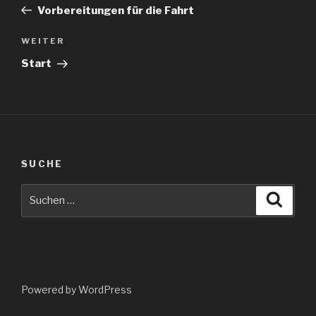
Beitrag
Vorbereitungen für die Fahrt
Nächster
WEITER
Beitrag
Start
SUCHE
Suche
Suche
nach:
Powered by WordPress