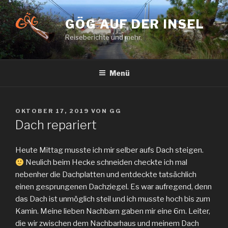
Zum
Inhalt
GÖG AUF DER INSEL
springen
Reiseberichte und mehr.
Menü
VERÖFFENTLICHT
OKTOBER 17, 2019
VON
GG
AM
Dach repariert
Heute Mittag musste ich mir selber aufs Dach steigen.
Neulich beim Hecke schneiden checkte ich mal
nebenher die Dachplatten und entdeckte tatsächlich
einen gesprungenen Dachziegel. Es war aufregend, denn
das Dach ist unmöglich steil und ich musste hoch bis zum
Kamin. Meine lieben Nachbarn gaben mir eine 6m. Leiter,
die wir zwischen dem Nachbarhaus und meinem Dach