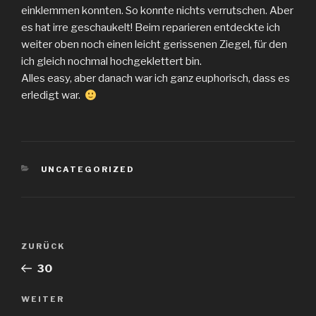
einklemmen konnten. So konnte nichts verrutschen. Aber
es hat irre geschaukelt! Beim reparieren entdeckte ich
weiter oben noch einen leicht gerissenen Ziegel, für den
ich gleich nochmal hochgeklettert bin.
Alles easy, aber danach war ich ganz euphorisch, dass es
erledigt war.
KATEGORIEN
UNCATEGORIZED
Beitragsnavigation
Vorheriger
ZURÜCK
Beitrag
30
Nächster
WEITER