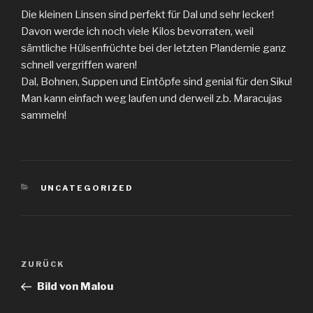
Die kleinen Linsen sind perfekt für Dal und sehr lecker!
Davon werde ich noch viele Kilos bevorraten, weil
sämtliche Hülsenfrüchte bei der letzten Plandemie ganz
schnell vergriffen waren!
Dal, Bohnen, Suppen und Eintöpfe sind genial für den Siku!
Man kann einfach weg laufen und derweil z.b. Maracujas
sammeln!
KATEGORIEN
UNCATEGORIZED
Beitragsnavigation
Vorheriger
ZURÜCK
Beitrag
Bild von Malou