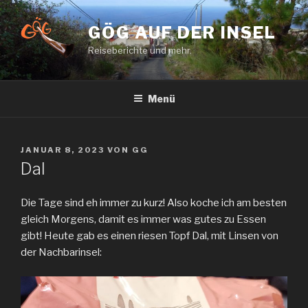
Zum
Inhalt
GÖG AUF DER INSEL
springen
Reiseberichte und mehr.
Menü
VERÖFFENTLICHT
JANUAR 8, 2023
VON
GG
AM
Dal
Die Tage sind eh immer zu kurz! Also koche ich am besten
gleich Morgens, damit es immer was gutes zu Essen
gibt! Heute gab es einen riesen Topf Dal, mit Linsen von
der Nachbarinsel: