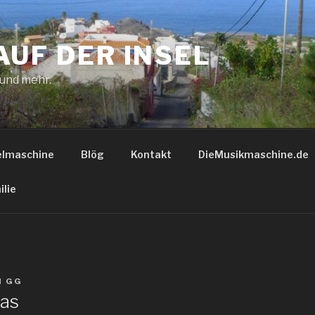
AUF DER INSEL
 und mehr.
elmaschine
Blög
Kontakt
DieMusikmaschine.de
ilie
N
GG
tas