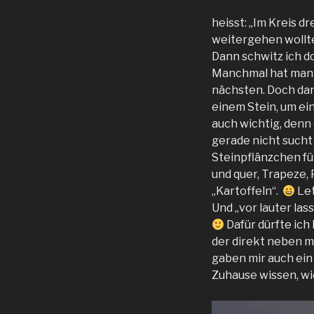
heisst: „Im Kreis d
weitergehen wollt
Dann schwitz ich do
Manchmal hat man 
nächsten. Doch dan
einem Stein, um ei
auch wichtig, denn 
gerade nicht sucht
Steinpflänzchen fü
und quer, Trapeze,
„Kartoffeln“.
Let
Und „vor lauter la
Dafür dürfte ich
der direkt neben m
gaben mir auch ein
Zuhause wissen, wie