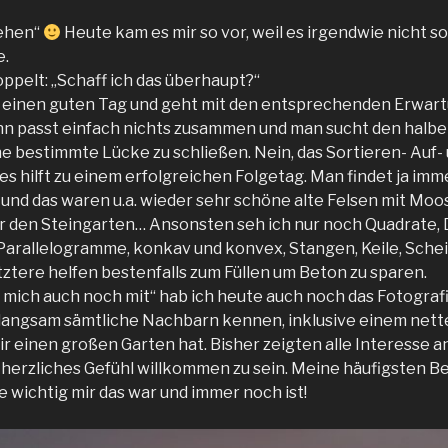
rehen“
Heute kam es mir so vor, weil es irgendwie nicht s
e.
ppelt: „Schaff ich das überhaupt?“
einen guten Tag und geht mit den entsprechenden Erwart
n passt einfach nichts zusammen und man sucht den halbe
ne bestimmte Lücke zu schließen. Nein, das Sortieren- Auf
es hilft zu einem erfolgreichen Folgetag. Man findet ja im
 und das waren u.a. wieder sehr schöne alte Felsen mit Moo
r den Steingarten… Ansonsten seh ich nur noch Quadrate, 
 Parallelogramme, konkav und konvex, Stangen, Keile, Sche
ztere helfen bestenfalls zum Füllen um Beton zu sparen.
ss mich auch noch mit“ hab ich heute auch noch das Fotogra
 langsam sämtliche Nachbarn kennen, inklusive einem nett
ir einen großen Garten hat. Bisher zeigten alle Interesse a
 herzliches Gefühl willkommen zu sein. Meine häufigsten B
 wichtig mir das war und immer noch ist!