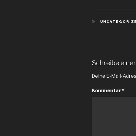
KATEGORIEN
UNCATEGORIZ
Schreibe ein
Deine E-Mail-Adress
Kommentar
*