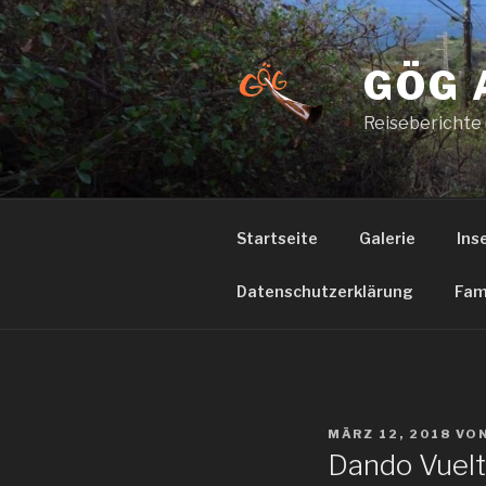
Zum
Inhalt
springen
GÖG 
Reiseberichte
Startseite
Galerie
Ins
Datenschutzerklärung
Fam
VERÖFFENTLICHT
MÄRZ 12, 2018
VO
AM
Dando Vuel