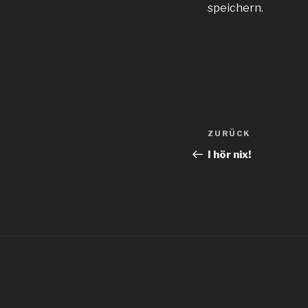
speichern.
Beitragsnav
Vorheriger
ZURÜCK
Beitrag
I hör nix!