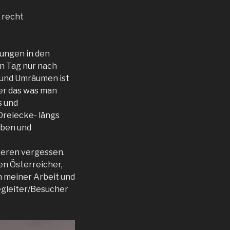
o recht
ungen in den
n Tag nur nach
- und Umräumen ist
mer das was man
s und
Dreiecke- längs
iben und
fieren vergessen.
en Österreicher,
n meiner Arbeit und
egleiter/Besucher