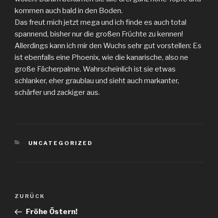
kommen auch bald in den Boden.
Das freut mich jetzt mega und ich finde es auch total
spannend, bisher nur die großen Früchte zu kennen!
Allerdings kann ich mir den Wuchs sehr gut vorstellen: Es
ist ebenfalls eine Phoenix, wie die kanarische, also ne
große Fächerpalme. Wahrscheinlich ist sie etwas
schlanker, eher graublau und sieht auch markanter,
schärfer und zackiger aus.
KATEGORIEN
UNCATEGORIZED
Beitragsnavigation
Vorheriger
ZURÜCK
Beitrag
Fröhe Östern!