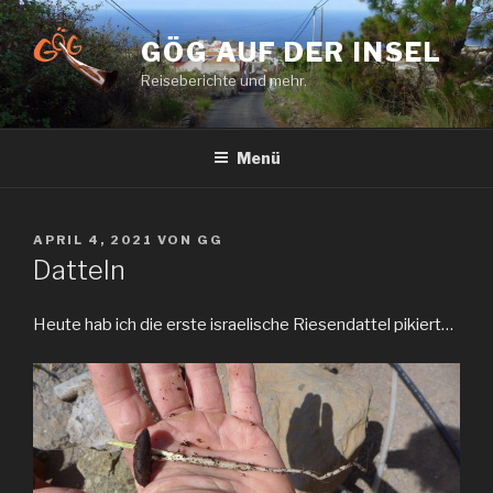
Zum
Inhalt
GÖG AUF DER INSEL
springen
Reiseberichte und mehr.
Menü
VERÖFFENTLICHT
APRIL 4, 2021
VON
GG
AM
Datteln
Heute hab ich die erste israelische Riesendattel pikiert…