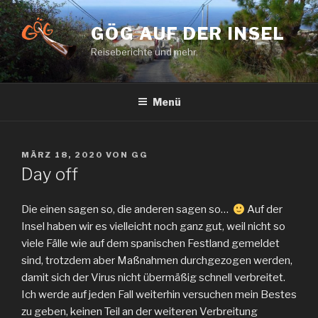
Zum
Inhalt
GÖG AUF DER INSEL
springen
Reiseberichte und mehr.
Menü
VERÖFFENTLICHT
MÄRZ 18, 2020
VON
GG
AM
Day off
Die einen sagen so, die anderen sagen so…
Auf der
Insel haben wir es vielleicht noch ganz gut, weil nicht so
viele Fälle wie auf dem spanischen Festland gemeldet
sind, trotzdem aber Maßnahmen durchgezogen werden,
damit sich der Virus nicht übermäßig schnell verbreitet.
Ich werde auf jeden Fall weiterhin versuchen mein Bestes
zu geben, keinen Teil an der weiteren Verbreitung