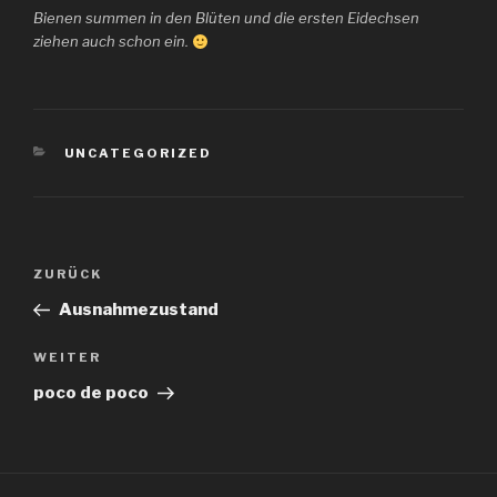
Bienen summen in den Blüten und die ersten Eidechsen
ziehen auch schon ein.
KATEGORIEN
UNCATEGORIZED
Beitragsnavigation
Vorheriger
ZURÜCK
Beitrag
Ausnahmezustand
Nächster
WEITER
Beitrag
poco de poco