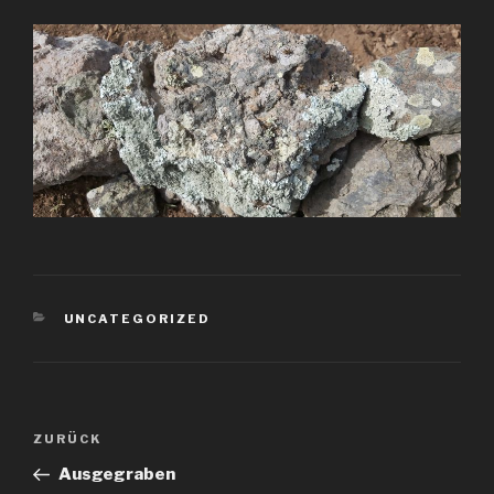
KATEGORIEN
UNCATEGORIZED
Beitragsnavigation
Vorheriger
ZURÜCK
Beitrag
Ausgegraben