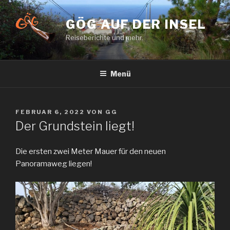
Zum
Inhalt
GÖG AUF DER INSEL
springen
Reiseberichte und mehr.
Menü
VERÖFFENTLICHT
FEBRUAR 6, 2022
VON
GG
AM
Der Grundstein liegt!
Die ersten zwei Meter Mauer für den neuen
Panoramaweg liegen!