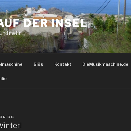
AUF DER INSEL
 und mehr.
elmaschine
Blög
Kontakt
DieMusikmaschine.de
ilie
ON
GG
inter!