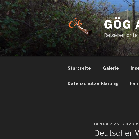
Zum
Inhalt
springen
GÖG 
Reiseberichte
Startseite
Galerie
Ins
Datenschutzerklärung
Fam
VERÖFFENTLICHT
JANUAR 25, 2023
V
AM
Deutscher W