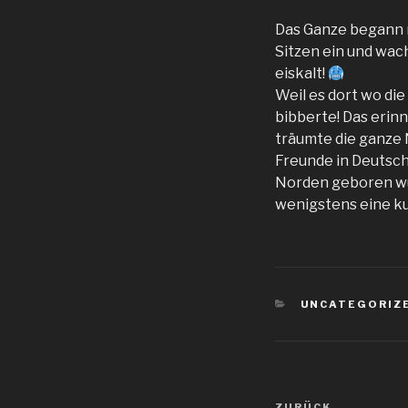
Das Ganze begann m
Sitzen ein und wac
eiskalt!
Weil es dort wo di
bibberte! Das erin
träumte die ganze
Freunde in Deutschl
Norden geboren w
wenigstens eine ku
KATEGORIEN
UNCATEGORIZ
Beitragsnav
ZURÜCK