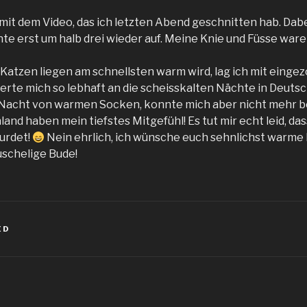
it dem Video, das ich letzten Abend geschnitten hab. Dabei
hte erst um halb drei wieder auf. Meine Knie und Füsse war
e Katzen liegen am schnellsten warm wird, lag ich mit eing
nerte mich so lebhaft an die scheisskalten Nächte in Deuts
 Nacht von warmen Socken, konnte mich aber nicht mehr
and haben mein tiefstes Mitgefühl! Es tut mir echt leid, dass
urdet!
Nein ehrlich, ich wünsche euch sehnlichst warme
schelige Bude!
ED
igation