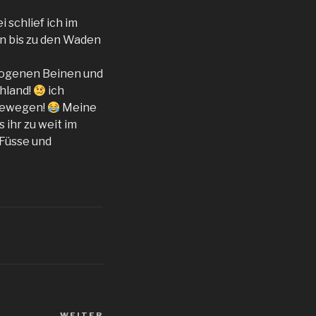
 schlief ich im
en bis zu den Waden
ezogenen Beinen und
chland!
ich
 bewegen!
Meine
 ihr zu weit im
 Füsse und
WEITER