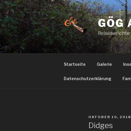
Zum
Inhalt
springen
GÖG 
Reiseberichte
Startseite
Galerie
Ins
Datenschutzerklärung
Fam
VERÖFFENTLICHT
OKTOBER 10, 2018
AM
Didges