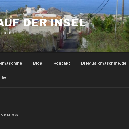
AUF DER INSEL
 und mehr.
elmaschine
Blög
Kontakt
DieMusikmaschine.de
ilie
VON
GG