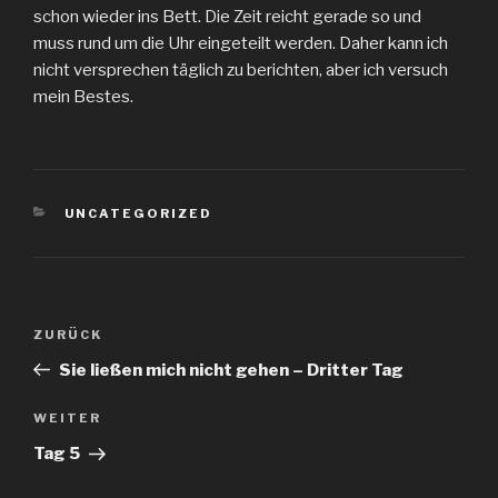
schon wieder ins Bett. Die Zeit reicht gerade so und
muss rund um die Uhr eingeteilt werden. Daher kann ich
nicht versprechen täglich zu berichten, aber ich versuch
mein Bestes.
KATEGORIEN
UNCATEGORIZED
Beitragsnavigation
Vorheriger
ZURÜCK
Beitrag
Sie ließen mich nicht gehen – Dritter Tag
Nächster
WEITER
Beitrag
Tag 5