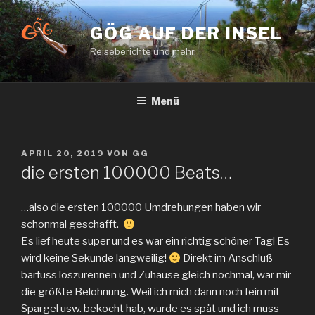
Zum
Inhalt
GÖG AUF DER INSEL
springen
Reiseberichte und mehr.
Menü
VERÖFFENTLICHT
APRIL 20, 2019
VON
GG
AM
die ersten 100000 Beats…
…also die ersten 100000 Umdrehungen haben wir
schonmal geschafft.
Es lief heute super und es war ein richtig schöner Tag! Es
wird keine Sekunde langweilig!
Direkt im Anschluß
barfuss loszurennen und Zuhause gleich nochmal, war mir
die größte Belohnung. Weil ich mich dann noch fein mit
Spargel usw. bekocht hab, wurde es spät und ich muss