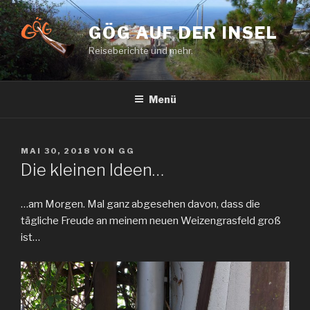
Zum
Inhalt
GÖG AUF DER INSEL
springen
Reiseberichte und mehr.
Menü
VERÖFFENTLICHT
MAI 30, 2018
VON
GG
AM
Die kleinen Ideen…
…am Morgen. Mal ganz abgesehen davon, dass die
tägliche Freude an meinem neuen Weizengrasfeld groß
ist…