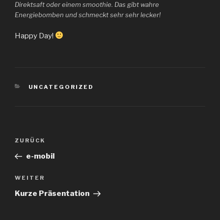
Direktsaft oder einem smoothie. Das gibt wahre
Energiebomben und schmeckt sehr sehr lecker!
Happy Day!
KATEGORIEN
UNCATEGORIZED
Beitragsnavigation
Vorheriger
ZURÜCK
Beitrag
e-mobil
Nächster
WEITER
Beitrag
Kurze Präsentation