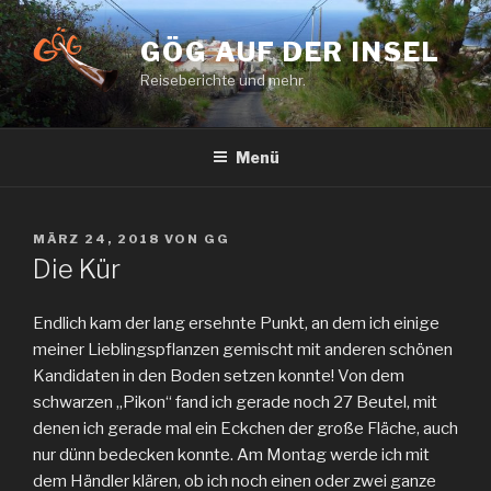
Zum
Inhalt
GÖG AUF DER INSEL
springen
Reiseberichte und mehr.
Menü
VERÖFFENTLICHT
MÄRZ 24, 2018
VON
GG
AM
Die Kür
Endlich kam der lang ersehnte Punkt, an dem ich einige
meiner Lieblingspflanzen gemischt mit anderen schönen
Kandidaten in den Boden setzen konnte! Von dem
schwarzen „Pikon“ fand ich gerade noch 27 Beutel, mit
denen ich gerade mal ein Eckchen der große Fläche, auch
nur dünn bedecken konnte. Am Montag werde ich mit
dem Händler klären, ob ich noch einen oder zwei ganze