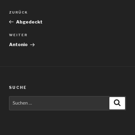
Beitragsnavigation
Vorheriger
ZURÜCK
Beitrag
Abgedeckt
Nächster
WEITER
Beitrag
Antonio
SUCHE
Suche
Suche
nach: