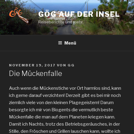
Zum
Inhalt
GÖG AUF DER INSEL
springen
Reiseberichte und mehr.
Menü
VERÖFFENTLICHT
NOVEMBER 19, 2017
VON
GG
AM
Die Mückenfalle
Auch wenn die Mückenstiche vor Ort harmlos sind, kann
ich gerne darauf verzichten! Derzeit gibt es bei mir noch
ziemlich viele von den kleinen Plagegeistern! Darum
besorgte ich mir von Biogents die vermutlich beste
Mückenfalle die man auf dem Planeten kriegen kann.
Damit ich Nachts, trotz des Betriebsgeräusches, in der
Stille, den Fröschen und Grillen lauschen kann, wollte ich