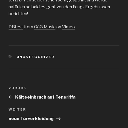
natürlich so bald es geht von den Fang- Ergebnissen
berichten!
DBtest
from
GöG Music
on
Vimeo
.
KATEGORIEN
UNCATEGORIZED
Beitragsnavigation
Vorheriger
ZURÜCK
Beitrag
Kälteeinbruch auf Teneriffa
Nächster
WEITER
Beitrag
neue Türverkleidung