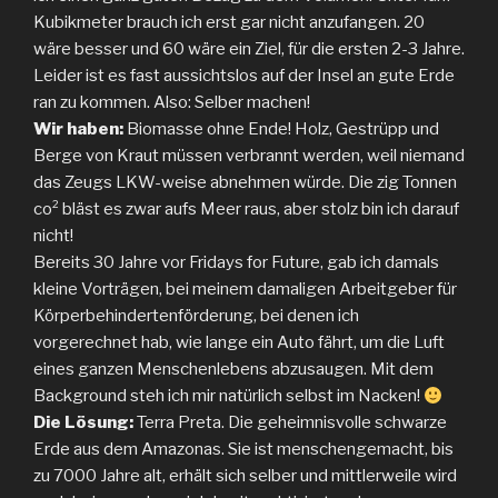
Kubikmeter brauch ich erst gar nicht anzufangen. 20
wäre besser und 60 wäre ein Ziel, für die ersten 2-3 Jahre.
Leider ist es fast aussichtslos auf der Insel an gute Erde
ran zu kommen. Also: Selber machen!
Wir haben:
Biomasse ohne Ende! Holz, Gestrüpp und
Berge von Kraut müssen verbrannt werden, weil niemand
das Zeugs LKW-weise abnehmen würde. Die zig Tonnen
co² bläst es zwar aufs Meer raus, aber stolz bin ich darauf
nicht!
Bereits 30 Jahre vor Fridays for Future, gab ich damals
kleine Vorträgen, bei meinem damaligen Arbeitgeber für
Körperbehindertenförderung, bei denen ich
vorgerechnet hab, wie lange ein Auto fährt, um die Luft
eines ganzen Menschenlebens abzusaugen. Mit dem
Background steh ich mir natürlich selbst im Nacken!
Die Lösung:
Terra Preta. Die geheimnisvolle schwarze
Erde aus dem Amazonas. Sie ist menschengemacht, bis
zu 7000 Jahre alt, erhält sich selber und mittlerweile wird