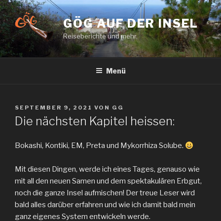
Zum
Inhalt
GÖG AUF DER INSEL
springen
Reiseberichte und mehr.
Menü
VERÖFFENTLICHT
SEPTEMBER 9, 2021
VON
GG
AM
Die nächsten Kapitel heissen:
Bokashi, Kontiki, EM, Preta und Mykorrhiza Solube.
Mit diesen Dingen, werde ich eines Tages, genauso wie
mit all den neuen Samen und dem spektakulären Erbgut,
noch die ganze Insel aufmischen! Der treue Leser wird
bald alles darüber erfahren und wie ich damit bald mein
ganz eigenes System entwickeln werde.