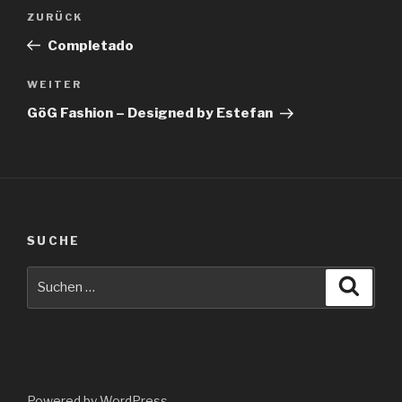
Beitragsnavigation
Vorheriger
ZURÜCK
Beitrag
Completado
Nächster
WEITER
Beitrag
GöG Fashion – Designed by Estefan
SUCHE
Suche
Suche
nach:
Powered by WordPress