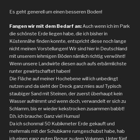
Es geht generell um einen besseren Boden!
Fangen wir mit dem Bedarf an:
Auch wenn ich im Park
die schönste Erde liegen habe, die ich bisher in
Küstennähe finden konnte, entspricht diese noch lange
nicht meinen Vorstellungen! Wir sind hier in Deutschland
mit unserem lehmigen Böden nämlich richtig verwöhnt!
Wenn unsere Landwirte diesen auch aufs erbärmlichste
runter gewirtschaftet haben!
Die Fläche auf meiner Hochebene will ich unbedingt
nutzen und da sieht der Dreck ganz mies aus! Typisch
staubiger Sand mit Steinen, der zuerst überhaupt kein
Wasser aufnimmt und wenn doch, verwandelt er sich zu
Schlamm, bis er wieder kekstrocken zusammen babbt!
D.h. ich brauche: Ganz viel Humus!
Da ich schonmal 50 Kubikmeter Erde gekauft und
mehrmals mit der Schubkarre rumgeschubst habe, hab
ich einen ganz guten Bezug zu dem Volumen. Unter fünf