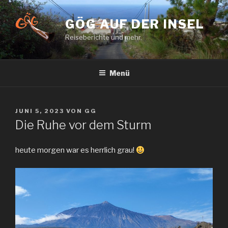
Zum
Inhalt
GÖG AUF DER INSEL
springen
Reiseberichte und mehr.
Menü
VERÖFFENTLICHT
JUNI 5, 2023
VON
GG
AM
Die Ruhe vor dem Sturm
heute morgen war es herrlich grau!