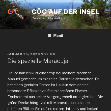
Zum
Inhalt
GÖG AUF DER INSEL
springen
Reiseberichte und mehr.
Menü
VERÖFFENTLICHT
JANUAR 25, 2020
VON
GG
AM
Die spezielle Maracuja
Heute hab ich kurz eine Stop bei meinem Nachbar
Manuel gemacht um mir seine Baustelle anzusehen. Er
hat einen genialen Garten im Haus in dem er eine
besondere Pflanzenvielfalt mit schönen Fischer
Equipement aus seiner Vergangenheit arrangiert hat. Die
grüne Decke hängt voll mit Maracujas und diesen
schönen Blüten. Sie duften extrem intensiv und lecker!