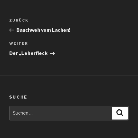
Beitragsnavigation
Vorheriger
ZURÜCK
Beitrag
Bauchweh vom Lachen!
Nächster
WEITER
Beitrag
Der „Leberfleck
SUCHE
Suche
Suche
nach: