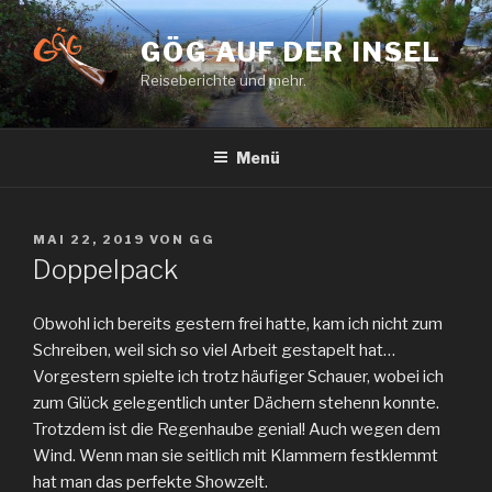
Zum
Inhalt
GÖG AUF DER INSEL
springen
Reiseberichte und mehr.
Menü
VERÖFFENTLICHT
MAI 22, 2019
VON
GG
AM
Doppelpack
Obwohl ich bereits gestern frei hatte, kam ich nicht zum
Schreiben, weil sich so viel Arbeit gestapelt hat…
Vorgestern spielte ich trotz häufiger Schauer, wobei ich
zum Glück gelegentlich unter Dächern stehenn konnte.
Trotzdem ist die Regenhaube genial! Auch wegen dem
Wind. Wenn man sie seitlich mit Klammern festklemmt
hat man das perfekte Showzelt.