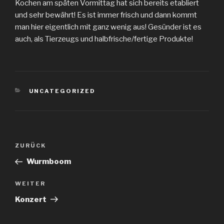
Kochen am späten Vormittag hat sich bereits etabliert
und sehr bewährt! Es ist immer frisch und dann kommt
man hier eigentlich mit ganz wenig aus! Gesünder ist es
auch, als Tierzeugs und halbfrische/fertige Produkte!
KATEGORIEN
UNCATEGORIZED
Beitragsnavigation
Vorheriger
ZURÜCK
Beitrag
Wurmboom
Nächster
WEITER
Beitrag
Konzert