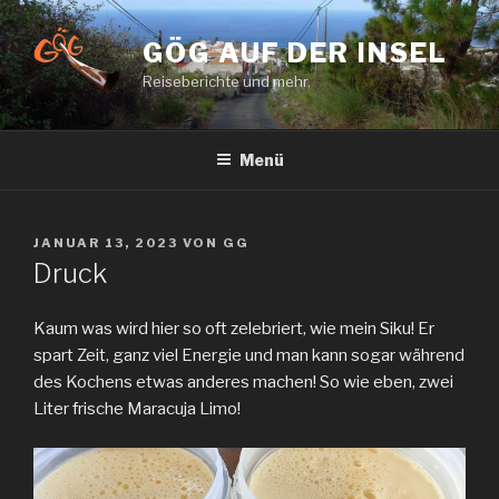
Zum
Inhalt
GÖG AUF DER INSEL
springen
Reiseberichte und mehr.
Menü
VERÖFFENTLICHT
JANUAR 13, 2023
VON
GG
AM
Druck
Kaum was wird hier so oft zelebriert, wie mein Siku! Er
spart Zeit, ganz viel Energie und man kann sogar während
des Kochens etwas anderes machen! So wie eben, zwei
Liter frische Maracuja Limo!