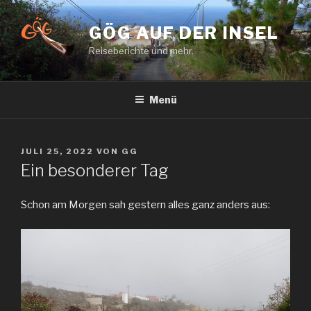
Zum
Inhalt
GÖG AUF DER INSEL
springen
Reiseberichte und mehr.
Menü
VERÖFFENTLICHT
JULI 25, 2022
VON
GG
AM
Ein besonderer Tag
Schon am Morgen sah gestern alles ganz anders aus: