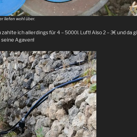
r liefen wohl über.
ahlte ich allerdings für 4 – 5000l. Luft! Also 2 – 3€ und da 
te seine Agaven!