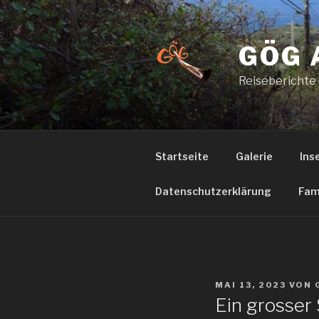
Zum
Inhalt
springen
GÖG 
Reiseberichte
Startseite
Galerie
Ins
Datenschutzerklärung
Fam
VERÖFFENTLICHT
MAI 13, 2023
VON
AM
Ein grosser