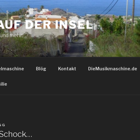
AUF DER INSEL
 und mehr.
elmaschine
Blög
Kontakt
DieMusikmaschine.de
ilie
GG
 Schock…