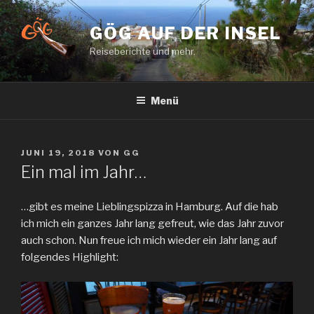
Zum
Inhalt
GÖG AUF DER INSEL
springen
Reiseberichte und mehr.
Menü
VERÖFFENTLICHT
JUNI 19, 2018
VON
GG
AM
Ein mal im Jahr…
…gibt es meine Lieblingspizza in Hamburg. Auf die hab
ich mich ein ganzes Jahr lang gefreut, wie das Jahr zuvor
auch schon. Nun freue ich mich wieder ein Jahr lang auf
folgendes Highlight: