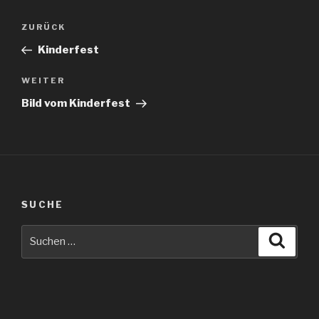
Beitragsnavigation
Vorheriger
ZURÜCK
Beitrag
Kinderfest
Nächster
WEITER
Beitrag
Bild vom Kinderfest
SUCHE
Suche
Suche
nach: